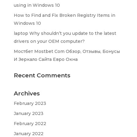
using in Windows 10
How to Find and Fix Broken Registry Items in
Windows 10
laptop Why shouldn’t you update to the latest
drivers on your OEM computer?
Мостбет Mostbet Com Обзор, Отзывы, Бонусы
И Зеркало Сайта Евро Окна
Recent Comments
Archives
February 2023
January 2023
February 2022
January 2022