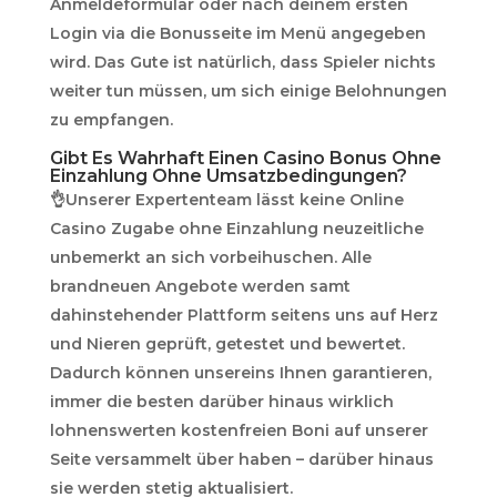
Anmeldeformular oder nach deinem ersten
Login via die Bonusseite im Menü angegeben
wird. Das Gute ist natürlich, dass Spieler nichts
weiter tun müssen, um sich einige Belohnungen
zu empfangen.
Gibt Es Wahrhaft Einen Casino Bonus Ohne
Einzahlung Ohne Umsatzbedingungen?
👌Unserer Expertenteam lässt keine Online
Casino Zugabe ohne Einzahlung neuzeitliche
unbemerkt an sich vorbeihuschen. Alle
brandneuen Angebote werden samt
dahinstehender Plattform seitens uns auf Herz
und Nieren geprüft, getestet und bewertet.
Dadurch können unsereins Ihnen garantieren,
immer die besten darüber hinaus wirklich
lohnenswerten kostenfreien Boni auf unserer
Seite versammelt über haben – darüber hinaus
sie werden stetig aktualisiert.