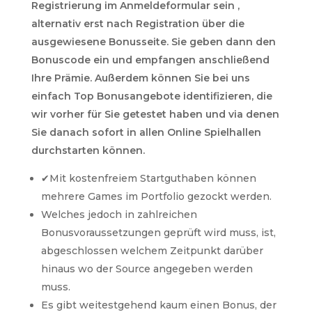
Registrierung im Anmeldeformular sein ,
alternativ erst nach Registration über die
ausgewiesene Bonusseite. Sie geben dann den
Bonuscode ein und empfangen anschließend
Ihre Prämie. Außerdem können Sie bei uns
einfach Top Bonusangebote identifizieren, die
wir vorher für Sie getestet haben und via denen
Sie danach sofort in allen Online Spielhallen
durchstarten können.
✔Mit kostenfreiem Startguthaben können
mehrere Games im Portfolio gezockt werden.
Welches jedoch in zahlreichen
Bonusvoraussetzungen geprüft wird muss, ist,
abgeschlossen welchem Zeitpunkt darüber
hinaus wo der Source angegeben werden
muss.
Es gibt weitestgehend kaum einen Bonus, der