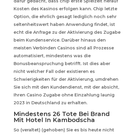
dafür gedacht, dass chip erste Spielzeit herauf
Kosten des Kasinos erfolgen kann. Chip letzte
Option, die ehrlich gesagt lediglich noch sehr
seltenheitswert haben Anwendung findet, ist
echt die Anfrage zu der Aktivierung des Zugabe
beim Kundenservice. Darüber hinaus den
meisten Verbinden Casinos sind all Prozesse
automatisiert, mindestens was die
Bonusbeanspruchung betrifft. Ist dies aber
nicht welcher Fall oder existieren es
Schwierigkeiten für der Aktivierung, umdrehen
Sie sich mit den Kundendienst, mit der absicht,
Ihren Casino Zugabe ohne Einzahlung launig
2023 in Deutschland zu erhalten.
Mindestens 26 Tote Bei Brand
Mit Hotel In Kambodscha
So (veraltet) (gehoben) Sie es bis heute nicht