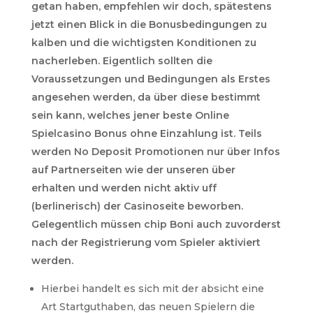
getan haben, empfehlen wir doch, spätestens
jetzt einen Blick in die Bonusbedingungen zu
kalben und die wichtigsten Konditionen zu
nacherleben. Eigentlich sollten die
Voraussetzungen und Bedingungen als Erstes
angesehen werden, da über diese bestimmt
sein kann, welches jener beste Online
Spielcasino Bonus ohne Einzahlung ist. Teils
werden No Deposit Promotionen nur über Infos
auf Partnerseiten wie der unseren über
erhalten und werden nicht aktiv uff
(berlinerisch) der Casinoseite beworben.
Gelegentlich müssen chip Boni auch zuvorderst
nach der Registrierung vom Spieler aktiviert
werden.
Hierbei handelt es sich mit der absicht eine
Art Startguthaben, das neuen Spielern die