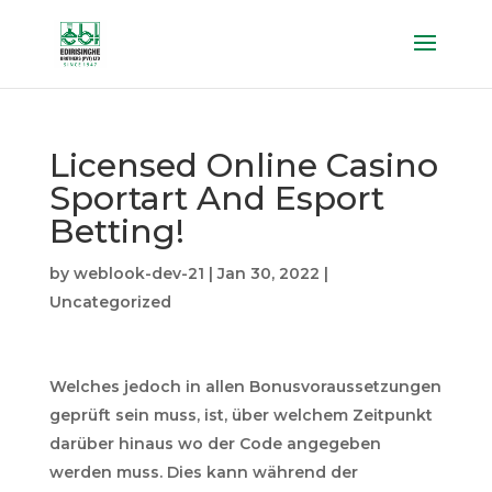
Licensed Online Casino
Sportart And Esport
Betting!
by
weblook-dev-21
|
Jan 30, 2022
|
Uncategorized
Welches jedoch in allen Bonusvoraussetzungen
geprüft sein muss, ist, über welchem Zeitpunkt
darüber hinaus wo der Code angegeben
werden muss. Dies kann während der