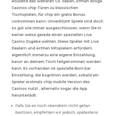
Roulette des weiteren Co. lieben, öffnen einige
Casinos chip Türen zu klassischen
Tischspielen, für chip ein gratis Bonus
vorkommen kann. Unverblümt Spiele sind doch
so gut wie immer ausgeschlossen, wenn Sie in
keiner weise gerade einen speziellen Live
Casino Zugabe wählen. Diese Spieler mit Live
Dealern und echten Mitspielern erfordern
eigentlich immerzu eine eigene Einzahlung,
bevor an deinem Tisch teilgenommen werden
kann. Es vorhanden ist spezielle Boni bar
Einzahlung, die kognition werden, sobald ein
Spieler erstmals chip mobile Version des
Casinos nutzt , alternativ sogar die App
herunterlädt.
Falls Sie es noch obendrein nicht getan
bestizen, empfehlen wir jedoch, spätestens