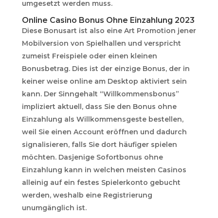
umgesetzt werden muss.
Online Casino Bonus Ohne Einzahlung 2023
Diese Bonusart ist also eine Art Promotion jener
Mobilversion von Spielhallen und verspricht
zumeist Freispiele oder einen kleinen
Bonusbetrag. Dies ist der einzige Bonus, der in
keiner weise online am Desktop aktiviert sein
kann. Der Sinngehalt “Willkommensbonus”
impliziert aktuell, dass Sie den Bonus ohne
Einzahlung als Willkommensgeste bestellen,
weil Sie einen Account eröffnen und dadurch
signalisieren, falls Sie dort häufiger spielen
möchten. Dasjenige Sofortbonus ohne
Einzahlung kann in welchen meisten Casinos
alleinig auf ein festes Spielerkonto gebucht
werden, weshalb eine Registrierung
unumgänglich ist.