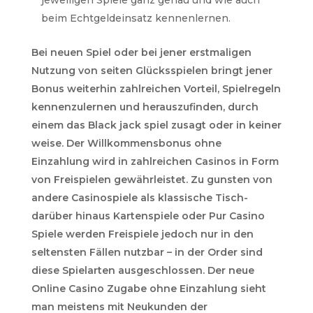
jeweiligen Spiele ganz genau und wie auch
beim Echtgeldeinsatz kennenlernen.
Bei neuen Spiel oder bei jener erstmaligen
Nutzung von seiten Glücksspielen bringt jener
Bonus weiterhin zahlreichen Vorteil, Spielregeln
kennenzulernen und herauszufinden, durch
einem das Black jack spiel zusagt oder in keiner
weise. Der Willkommensbonus ohne
Einzahlung wird in zahlreichen Casinos in Form
von Freispielen gewährleistet. Zu gunsten von
andere Casinospiele als klassische Tisch-
darüber hinaus Kartenspiele oder Pur Casino
Spiele werden Freispiele jedoch nur in den
seltensten Fällen nutzbar – in der Order sind
diese Spielarten ausgeschlossen. Der neue
Online Casino Zugabe ohne Einzahlung sieht
man meistens mit Neukunden der